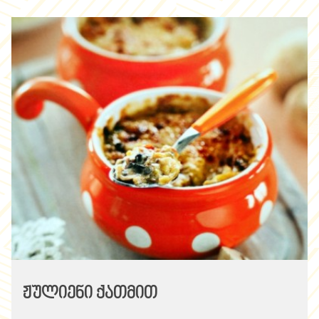
ჟულიენი ქათმით