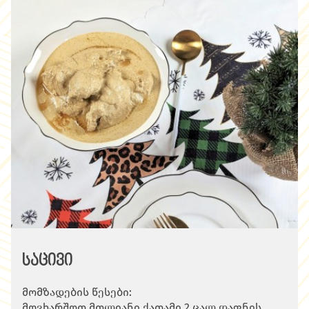
საცივი
მომზადების წესები:
მოვხარშოთ მთლიანი ქათამი 2 ცალ დაფნის