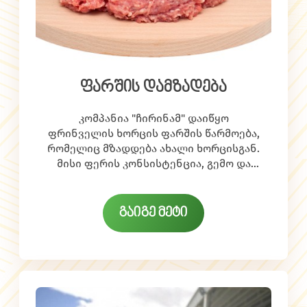
ფარშის დამზადება
კომპანია "ჩირინამ" დაიწყო
ფრინველის ხორცის ფარშის წარმოება,
რომელიც მზადდება ახალი ხორცისგან.
მისი ფერის კონსისტენცია, გემო და
ქიმიურ-ფიზიკური შემადგენლობა
(ტენიანობა, ცილები, ცხიმები) სრულად
აკმაყოფილებს სტანდარტებს. ახალი
გაიგე მეტი
ფარში მომხმარებელს მიეწოდება
იმავე დღეს შეციებული სახით. ქათმის
ფარში მედიკოსთა რეკომენდაციით
ფართოდ გამოიყენება ბავშვების,
მოხუცებისა და ავადმყოფების კვებაში.
ასევე აპრობირებულია დიეტოლოგების