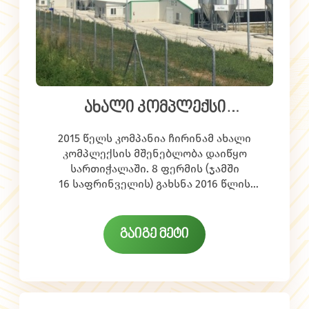
ახალი კომპლექსი
სართიჭალაში
2015 წელს კომპანია ჩირინამ ახალი
კომპლექსის მშენებლობა დაიწყო
სართიჭალაში. 8 ფერმის (ჯამში
16 საფრინველის) გახსნა 2016 წლის
მარტისთვის იგეგმება.
ამ ეტაპზე სამშენებლო სამუშაოები
მიმდინარეობს, რომელზეც კომპანიას
გაიგე მეტი
200-მდე ადამიანი ჰყავს დასაქმებული.
ხოლო ფერმების გაშვების შემდგომ
კომპლექსში 80-მდე ადამიანი
ფერმერული კომპლექსის გახსნით
დასაქმდება.
ბიუბიუს წარმადობა საგრძნობლად