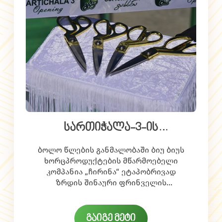
სართიჭალა-3-ის
ფერმერული კომპლექსის
ბოლო წლების განმალობაში ბიუ ბიუს
გახსნა
ხორცპროდუქტების მწარმოებელი
კომპანია „ჩირინა“ ეტაპობრივად
ზრდის შინაური ფრინველის
წარმოებას.
საწარმოო მოცულობების
გაფართოებისა და წარმოების
გაიგე მეტი