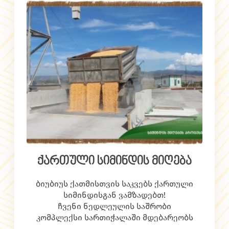
გაიზრდება, და სადისტრიბუციო
ქსელიც გაფართოვდება. 2016 წელს
ვგეგმავთ რეგიონებში აქტიურად
შესვლას.
ქართული სიმინდის მიღება
ბიუბიუს ქათმისთვის საკვებს ქართული
სიმინდისგან ვამზადებთ!
ჩვენი ნედლეულის საშრობი
კომპლექსი სართიჭალაში მდებარეობს
და ნედლეულს ძირითადად ახლოს