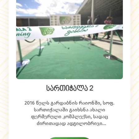
მიერ, რადგან ფრინველის ფარში
მდიდარია ცილებით (17-18%),
ვიტამინებით, მაკრო/მიკრო,
ელემენტებით, ნაკლები ცხიმიანობითა
და კალორიულობით (143 კკალ).
სართიჭალა 2
2016 წელს გარდაბნის რაიონში, სოფ.
სართიჭალაში გაიხსნა ახალი
ფერმერული კომპლექსი, სადაც
ძირითადად ადგილობრივი
მაცხოვრებელი დასაქმდა. გაორმაგდა
წარმოება, რაც საშუალებას გვაძლევს