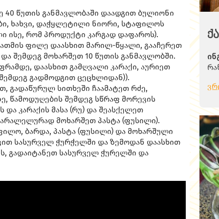
ნა
½ 
ე 40 წუთის განმავლობაში დაადგით ბულიონი
ვი
ები, ხახვი, დაჭყლეტილი ნიორი, სტაფილოს
მა
ქ
ლი ისე, რომ პროდუქტი კარგად დაფაროს).
ახ
 ქათმის ფილე დაასხით მარილ-წყალი, გააჩერეთ
 და შემდეგ მოხარშეთ 10 წუთის განმავლობში.
ინ
მო
რამდე, დაასხით გამღვალი კარაქი, აურიეთ
რა
კრ
 შემდეგ გადმოდგით ცეცხლიდან)).
ქა
და
ვრ
, გადაწურულ სითხეში ჩაამატეთ რძე,
კვ
ზე
ე, წამოდუღების შემდეგ სწრაფ მორევის
პა
გა
და კარაქის მასა (რუ) და შეასქელეთ
მზ
პუ
პარალელურად მოხარშეთ პასტა (ფუსილი).
მდ
ია
ილო, ბარდა, პასტა (ფუსილი) და მოხარშული
ფქ
ღუ
ვით სასურველ ჭურჭელში და ზემოდან დაასხით
ლი
ნი
ის, გადაიტანეთ სასურველ ჭურელში და
მა
გა
არ
კრ
პ
და
კა
სო
პა
წყ
მ
გა
ნი