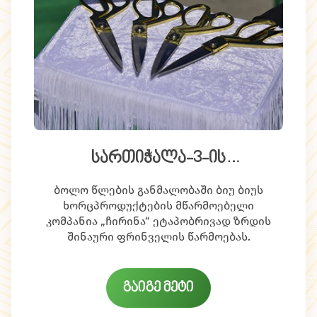
სართიჭალა-3-ის
ფერმერული კომპლექსის
ბოლო წლების განმალობაში ბიუ ბიუს
გახსნა
ხორცპროდუქტების მწარმოებელი
კომპანია „ჩირინა“ ეტაპობრივად ზრდის
შინაური ფრინველის წარმოებას.
საწარმოო მოცულობების გაფართოებისა
და წარმოების განვითარების მიზნით შპს
გაიგე მეტი
„ჩირინამ“ ევროპის რეკონსტრუქციის და
განვითრების ბანკის ( EBRD )