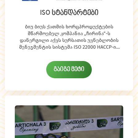
ISO სტანდარტები
ბიუ ბიუს ქათმის ხორცპროდუქტების
მწარმოებელ კომპანია „ჩირინა“-ს
დანერგილი აქვს სურსათის უვნებლობის
მენეჯმენტის სისტემა ISO 22000 HACCP-ის
პრინციპებით. აღნიშნული სისტემის
ISO 22000 სერტიფიკატი
მიხედვით „ჩირინა“-ს სერტიფიცირება
მომხმარებლებისთვის და
პარტნიორებისთვის ხარისხის გარანტიაა.
მოახდინა გერმანულმა სასერტიფიკაციო
გაიგე მეტი
ეს ნიშნავს, რომ კომპანია მუშაობს
კომპანია TUV SUD-მა.
საერთაშორისო სტანდარტების მიხედვით,
უზრუნველყოფს პროდუქციის
უვნებლობისთვის საჭირო ყველა
პირობასა და პროცედურას წარმოების
ყველა რგოლში.