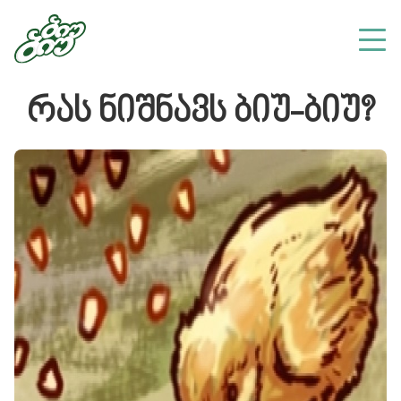
რას ნიშნავს ბიუ-ბიუ?