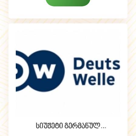
განხორციელდეს თანამედროვე
ტექნოლოგიების მქონე დიდ
საწარმოში, რომელსაც აქვს მაღალი
წარმადობა და შეუძლია შექმნას ბევრი
სამუშაო ადგილი.
კომპანია ჩირინა დღეისთვის ყველაზე
მასშტაბური მეფრინველეობის
კომპლექსია საქართველოში, ჩვენ
დასაქმებული გვყავს 250-მე მეტი
ადამიანი და 2015 წლის ბოლოსთვის ეს
რაოდენობა კიდევ უფრო გაიზრდება.
ორიგინალ სტატიას გაეცანით ლინკზე:
სიუჟეტი გერმანულ