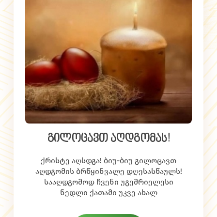
გილოცავთ აღდგომას!
ქრისტე აღსდგა! ბიუ-ბიუ გილოცავთ
აღდგომის ბრწყინვალე დღესასწაულს!
სააღდგომოდ ჩვენი უგემრიელესი
ნედლი ქათამი უკვე ახალ
ყველა ჯიხურის მისამართი შეგიძლიათ
მისამართებზე შეგიძლიათ შეიძინოთ:
იხილოთ ტაბში "სად შევიძინოთ"
✅ კეკელიძის #16