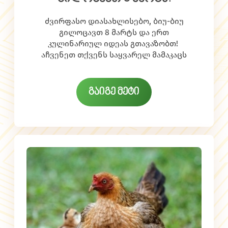
ძვირფასო დიასახლისებო, ბიუ-ბიუ
გილოცავთ 8 მარტს და ერთ
კულინარიულ იდეას გთავაზობთ!
აჩვენეთ თქვენს საყვარელ მამაკაცს
ჩვენი რეცეპტები და მიეცით
საშუალება, ამ დღეს თავად
მოგიმზადოთ რომანტიული ვახშამი!
გაიგე მეტი
თქვენ კი დაისვენეთ და ისიამოვნეთ ამ
ექსპერიმენტით!