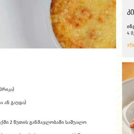
კ
ინ
4 
20
ვრ
4-
1 
1 
მა
პი
ერ
შე
პრიკა)
სუ
2-
ა ან გაუდა)
2 
50
მა
აქში 2 წუთის განმავლობაში საშუალო
ახ