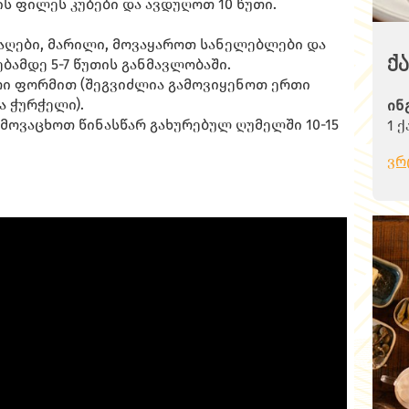
ს ფილეს კუბები და ავდუღოთ 10 წუთი.
მო
.
ოხ
აღები, მარილი, მოვაყაროთ სანელებლები და
კა
ქ
ბამდე 5-7 წუთის განმავლობაში.
ოხ
რი ფორმით (შეგვიძლია გამოვიყენოთ ერთი
კა
ა ჭურჭელი).
ინ
გა
მოვაცხოთ წინასწარ გახურებულ ღუმელში 10-15
1 ქ
ცე
1 
და
ვრ
3 
ყუ
წი
ფი
3 
რო
1 
და
40
შე
ცხ
ფრ
2-3
სა
2 
გა
2 
მა
მწ
მო
წი
გა
მა
რო
მო