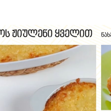
ოს ჟიულენი ყველით
ნახ