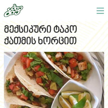
მექსიკური ტაკო
ქათმის ხორცით