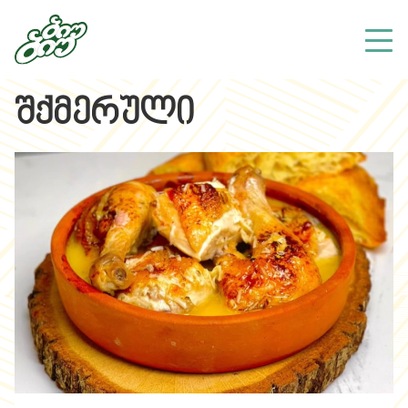
შქმერული