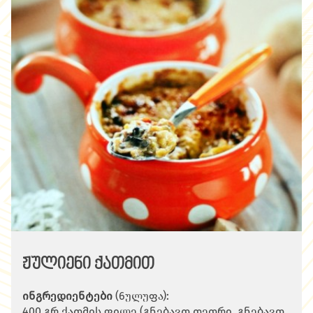
ჟულიენი ქათმით
ინგრედიენტები
(6ულუფა):
400 გრ ქათმის ფილე (გნებავთ თეთრი, გნებავთ