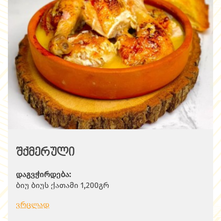
შქმერული
დაგვჭირდება:
ბიუ ბიუს ქათამი 1,200გრ
მარილი გემოვნებით
ვრცლად
კარაქი ან ერბო 100გრ
დანაყული ნიორი 80გრ