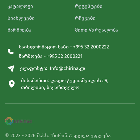
სასურველ კონსისტენციამდე. გადაიტანეთ
კატალოგი
რეცეპტები
უყვართ:)
პაშტეტი შესანახ კონტეინერშიდა 12 საათით
სიახლეები
რჩევები
შედგით მაცივარში. სუფრასთან მიიტანეთ ცივი
პაშტეტი ცხელ ტოსტის პურთან ან ბაგეტთან
წარმოება
მითი Vs რეალობა
ერთად.
საინფორმაციო ხაზი - +995 32 2000222
წარმოება - +995 32 2000221
ელ.ფოსტა:
Info@chirina.ge
მისამართი: ლადო გუდიაშვილის #9;
თბილისი, საქართველო
© 2023 - 2026 შ.პ.ს. "ჩირინა". ყველა უფლება