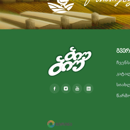
გვერ
ჩვენს
კატა
სიახ
წარმ